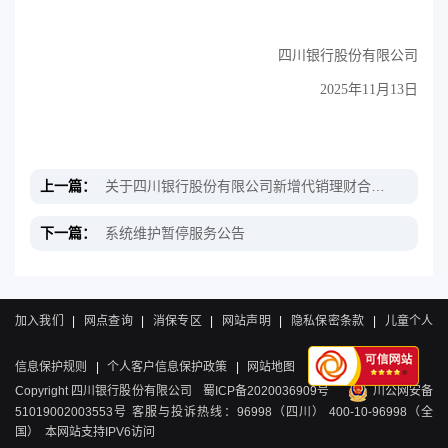
四川银行股份有限公司
202
5
年
11
月
13
日
上一篇：
关于四川银行股份有限公司新增代销理财合作机构的公告
下一篇：
系统维护暂停服务公告
加入我们
|
网点查询
|
消保专区
|
网站声明
|
隐私保密条款
|
儿童个人
信息保护规则
|
个人客户信息保护政策
|
网站地图
Copyright 四川银行股份有限公司
蜀ICP备2020036909号
川公网安备
51019002003553号
客服与投诉热线：96998（四川） 400-10-96998（全
国） 本网站支持IPV6访问