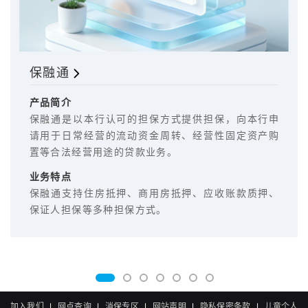
保融通
产品简介
保融通是以本行认可的担保方式提供担保，向本行申
请用于日常经营的流动资金周转、经营性固定资产购
置等合法经营用途的贷款业务。
业务特点
保融通支持住房抵押、商用房抵押、应收账款质押、
保证人担保等多种担保方式。
加入我们
|
网点查询
|
消保专区
|
网站声明
|
隐私保密条款
|
儿童个人