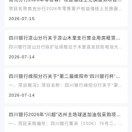
称：四川银行2026-2027年全行定制瓶装水采购项目
项目名称南充分行2026年零售客户权益值线上兑换服务
三、资金...
项目采购编号四川银行南分集采〔2026〕03号采购方式
2026-07-15
公开竞争性磋商公告类型结果公示采购人四川银行股份有
限公司南充分行采购代理机构名称四川铭信工程招标咨询
有限公司项目包个数1采购公告日期2026年6月30日成交
四川银行凉山分行关于凉山木里支行营业用房租赁公示
候选人成交候选人：蜂助手股份有限公司采购结果成交
四川银行凉山分行拟扩址续租位于木里县龙钦街电信大楼
人：蜂...
侧一楼门面作为四川银行凉山木里支行营业用房，计划租
2026-07-14
期5年，租赁房屋面积350.25 ㎡（最终以实测面积为
准），产权归属：撒打偏初，含税租金单价185元/月/
㎡，含税年租赁价格77.75万元。现对以上事项进行公
四川银行绵阳分行关于“第二届绵阳市‘四川银行杯’MYBA争霸赛”首席合作伙伴权益采购项目单一来源采购成交结果公告
示，公示期为2026年7月15日-2026年7月21日，公示期
一、项目概况1.项目名称：四川银行绵阳分行关于“第二
内如有异议...
届绵阳市‘四川银行杯’MYBA争霸赛”首席合作伙伴权益采
2026-07-14
购项目2.采购编号：四川银行绵阳集采（2026）0003号
3.采购内容：采购“第二届绵阳市‘四川银行杯’MYBA争霸
赛”首席合作伙伴权益包。内含各类宣传、展示、品牌联
四川银行2026年“川超”达州主场球迷加油包采购项目成交公告
动等权益。4.采购方式:单一来源采购二、成交供应...
一、项目采购编号：四川银行集采〔2026〕76号二、项
目名称：四川银行2026年“川超”达州主场球迷加油包采