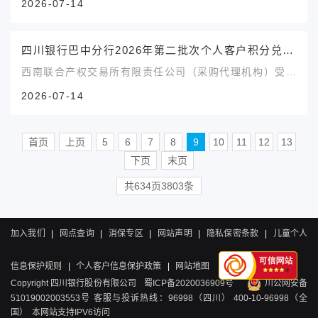
2026-07-14
购项目成交公告三、成交信息采购方式：集中采购-单一
来源候选供应商：万源市硒旺金薯生态农业开发有限责任
公司中选供应商：万源市硒旺金薯生态农业开发有限责任
四川银行巴中分行2026年第二批次个人客户积分兑换活动服务采购项目（第三次）竞争性磋商公告
公司成交金额：975800.00元（含税）四、采购内容本
西南联合产权交易所有限责任公司（采购代理机构）受四
项目...
川银行股份有限公司巴中分行（采购人）委托，拟对四川
2026-07-14
银行巴中分行2026年第二批次个人客户积分兑换活动服
务采购项目（第三次）采用竞争性磋商方式进行采购，特
邀请符合本次采购要求的供应商参加本项目的竞争性磋
首页
上页
5
6
7
8
9
10
11
12
13
商。一、采购项目基本情况1.项目编号：四川银行巴分集
下页
末页
采...
共634页3803条
加入我们
|
网点查询
|
消保专区
|
网站声明
|
隐私保密条款
|
儿童个人
信息保护规则
|
个人客户信息保护政策
|
网站地图
Copyright 四川银行股份有限公司
蜀ICP备2020036909号
川公网安备
51019002003553号
客服与投诉热线：96998（四川） 400-10-96998（全
国） 本网站支持IPV6访问