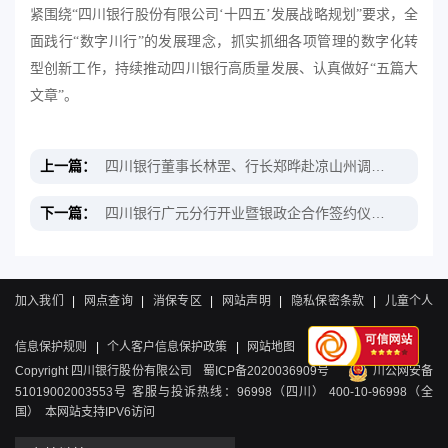
紧围绕
“四川银行股份有限公司‘十四五’发展战略规划”要求，全
面践行“数字川行”
的
发展理念，抓实抓细各项管理
的
数字化转
型创新工作，
持续
推动四川银行高质量发展、认真做好
“五篇大
文章”。
上一篇：
四川银行董事长林罡、行长郑晔赴凉山州调研重点文旅项目
下一篇：
四川银行广元分行开业暨银政企合作签约仪式举行
加入我们
|
网点查询
|
消保专区
|
网站声明
|
隐私保密条款
|
儿童个人
信息保护规则
|
个人客户信息保护政策
|
网站地图
Copyright 四川银行股份有限公司
蜀ICP备2020036909号
川公网安备
51019002003553号
客服与投诉热线：96998（四川） 400-10-96998（全
国） 本网站支持IPV6访问