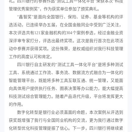
礼。四川
银行
的参赛作品
“测试工具一体化平台”荣获
本次
“科技
管理优秀案例奖”
，
作为获奖单位参加了颁奖典礼
。
“鑫智奖”是面向全国银行、保险、证券、基金等机构的评
选活动，已连续举办五届
，
在全国金融同业中受到广泛关注，
本次评选共有
121家金融机构的304个案例参选，经过
金融业
资
深评
审
专家打分，评选出最终奖项
。
这
次
是我行首次在此项活
动中
参赛并
获得奖项。这份殊荣，是权威组织对我行科技管理
工作的高度认可和肯定。
四川银行
自主研发
的
“测试工具一体化平台”
是将多种测试
工具、系统通过
工作流、事务流、数据流
方式融合为
一体化
的
智能管理平台，
既能将多种工具互联互通、统一管理，又
能
面
向具体用户提供
执行
任务
、图表决策等
办公
能力
，
能大幅
提高
科技测试综合管理
能力
。随着产品迭代升级，平台将发挥更大
的作用。
数字化转型是银行业必须直面的命题，本次案例
从
评选
到
获奖既
增强了我行与全国同业机构的交流，
更为
我行
通过数字
化转型
优化科技管理提振了信心。下一步，四川银行将继续紧