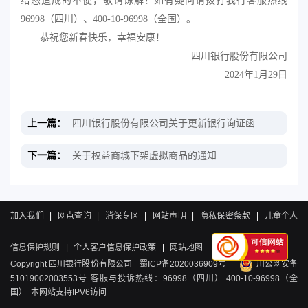
给您造成的不便，敬请谅解！如有疑问请拨打我行客服热线
96998（四川）、400-10-96998（全国）。
恭祝您新春快乐，幸福安康！
四川银行股份有限公司
2024年
1
月
29
日
上一篇：
四川银行股份有限公司关于更新银行询证函业务集中处理信息的公告
下一篇：
关于权益商城下架虚拟商品的通知
加入我们
|
网点查询
|
消保专区
|
网站声明
|
隐私保密条款
|
儿童个人
信息保护规则
|
个人客户信息保护政策
|
网站地图
Copyright 四川银行股份有限公司
蜀ICP备2020036909号
川公网安备
51019002003553号
客服与投诉热线：96998（四川） 400-10-96998（全
国） 本网站支持IPV6访问